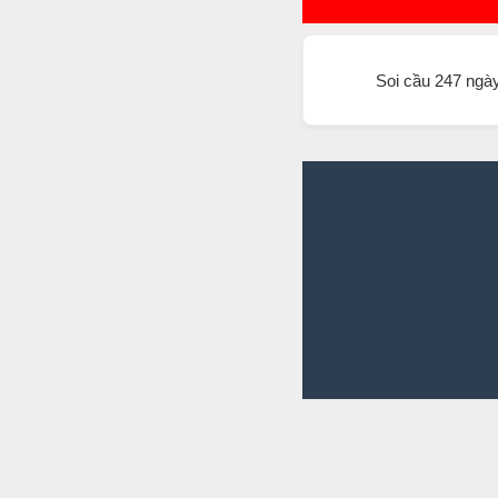
Soi cầu 247 ngà