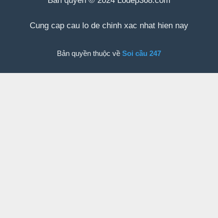
Bản quyền © 2024 Lodep368.com
Cung cap cau lo de chinh xac nhat hien nay
Bản quyền thuộc về
Soi cầu 247