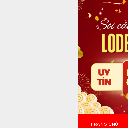
TRANG CHỦ