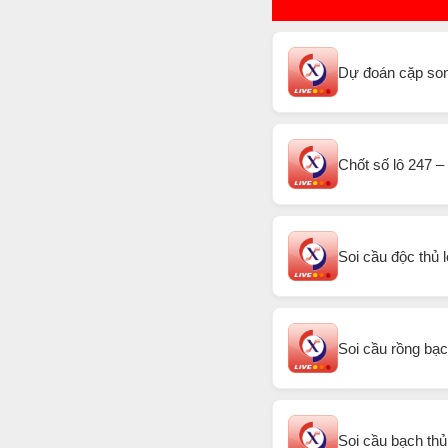
Dự đoán cặp son
Chốt số lô 247 –
Soi cầu độc thủ 
Soi cầu rồng bạ
Soi cầu bạch thủ