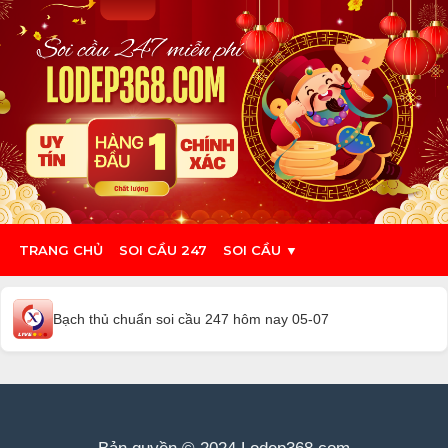
TRANG CHỦ
SOI CẦU 247
SOI CẦU ▼
Bạch thủ chuẩn soi cầu 247 hôm nay 05-07