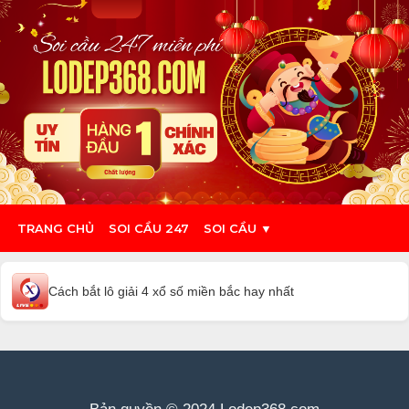
TRANG CHỦ
SOI CẦU 247
SOI CẦU ▼
Cách bắt lô giải 4 xổ số miền bắc hay nhất