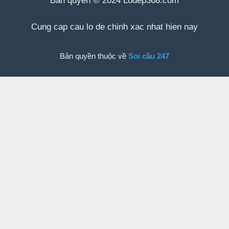
Bản quyền © 2024 Lodep368.com
Cung cap cau lo de chinh xac nhat hien nay
Bản quyền thuộc về
Soi cầu 247