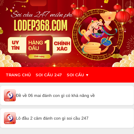
TRANG CHỦ
SOI CẦU 247
SOI CẦU ▼
Đề về 06 mai đánh con gì có khả năng về
Lô đầu 2 câm đánh con gì soi cầu 247