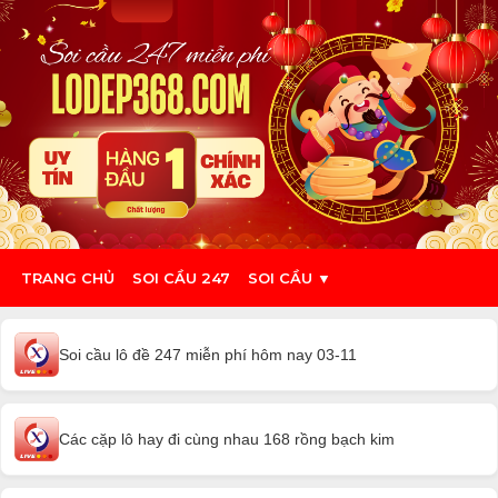
TRANG CHỦ
SOI CẦU 247
SOI CẦU ▼
Soi cầu lô đề 247 miễn phí hôm nay 03-11
Các cặp lô hay đi cùng nhau 168 rồng bạch kim