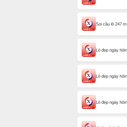
Soi cầu lô 247 
Lô đẹp ngày hôm
Lô đẹp ngày hôm
Lô đẹp ngày hôm