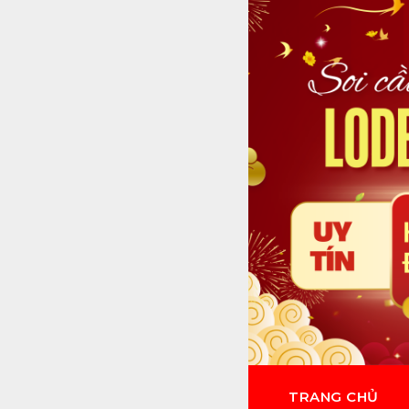
TRANG CHỦ