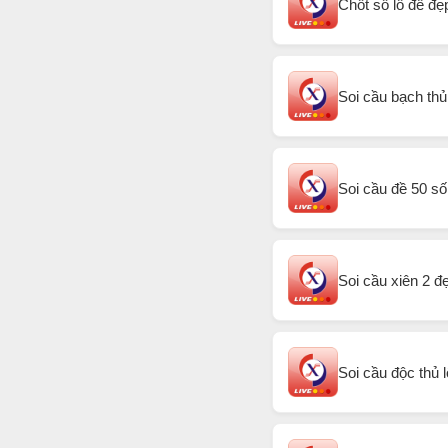
Chốt số lô đề đẹ
Soi cầu bạch thủ
Soi cầu đề 50 số
Soi cầu xiên 2 đ
Soi cầu độc thủ 