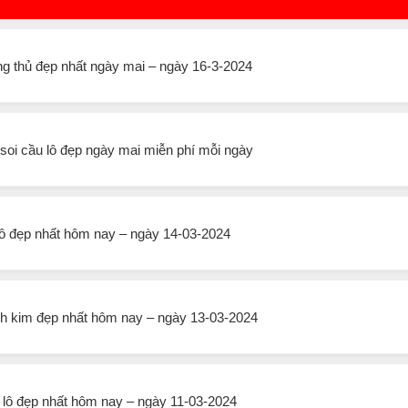
g thủ đẹp nhất ngày mai – ngày 16-3-2024
 soi cầu lô đẹp ngày mai miễn phí mỗi ngày
lô đẹp nhất hôm nay – ngày 14-03-2024
ch kim đẹp nhất hôm nay – ngày 13-03-2024
 lô đẹp nhất hôm nay – ngày 11-03-2024