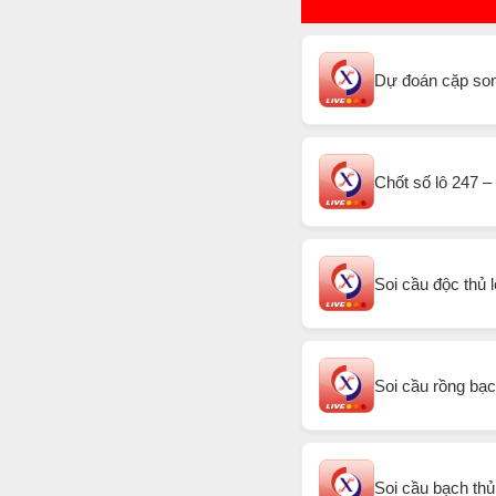
Dự đoán cặp son
Chốt số lô 247 –
Soi cầu độc thủ 
Soi cầu rồng bạ
Soi cầu bạch thủ