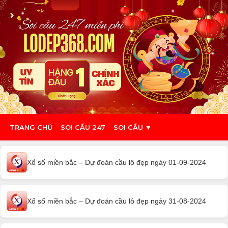
TRANG CHỦ
SOI CẦU 247
SOI CẦU ▼
Xổ số miền bắc – Dự đoán cầu lô đẹp ngày 01-09-2024
Xổ số miền bắc – Dự đoán cầu lô đẹp ngày 31-08-2024