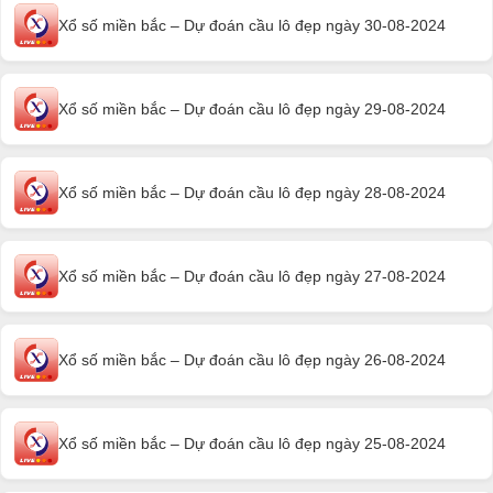
Xổ số miền bắc – Dự đoán cầu lô đẹp ngày 30-08-2024
Xổ số miền bắc – Dự đoán cầu lô đẹp ngày 29-08-2024
Xổ số miền bắc – Dự đoán cầu lô đẹp ngày 28-08-2024
Xổ số miền bắc – Dự đoán cầu lô đẹp ngày 27-08-2024
Xổ số miền bắc – Dự đoán cầu lô đẹp ngày 26-08-2024
Xổ số miền bắc – Dự đoán cầu lô đẹp ngày 25-08-2024