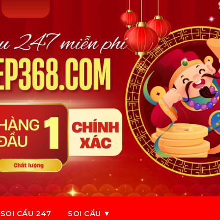
SOI CẦU 247
SOI CẦU ▼