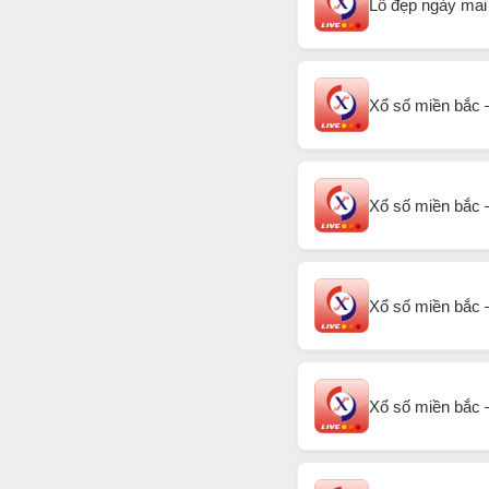
Lô đẹp ngày mai
Xổ số miền bắc 
Xổ số miền bắc 
Xổ số miền bắc 
Xổ số miền bắc 