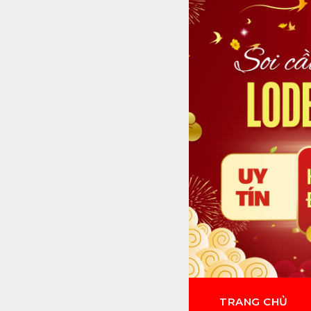
TRANG CHỦ