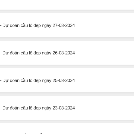
– Dự đoán cầu lô đẹp ngày 27-08-2024
– Dự đoán cầu lô đẹp ngày 26-08-2024
– Dự đoán cầu lô đẹp ngày 25-08-2024
– Dự đoán cầu lô đẹp ngày 23-08-2024