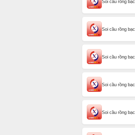
Soi cầu rồng bạ
Soi cầu rồng bạ
Soi cầu rồng bạ
Soi cầu rồng bạ
Soi cầu rồng bạ