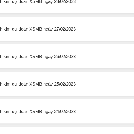
ch kim dự đoán XSMB ngày 28/02/2023
ch kim dự đoán XSMB ngày 27/02/2023
ch kim dự đoán XSMB ngày 26/02/2023
ch kim dự đoán XSMB ngày 25/02/2023
ch kim dự đoán XSMB ngày 24/02/2023