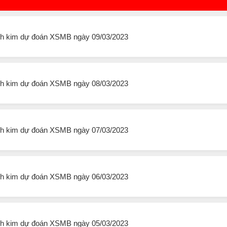
ch kim dự đoán XSMB ngày 09/03/2023
ch kim dự đoán XSMB ngày 08/03/2023
ch kim dự đoán XSMB ngày 07/03/2023
ch kim dự đoán XSMB ngày 06/03/2023
ch kim dự đoán XSMB ngày 05/03/2023