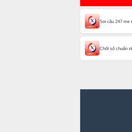
Soi cầu 247 me 
Chốt số chuẩn nh