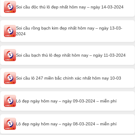
Soi cầu độc thủ lô đẹp nhất hôm nay – ngày 14-03-2024
Soi cầu rồng bạch kim đẹp nhất hôm nay – ngày 13-03-
2024
Soi cầu bạch thủ lô đẹp nhất hôm nay – ngày 11-03-2024
Soi cầu lô 247 miền bắc chính xác nhất hôm nay 10-03
Lô đẹp ngày hôm nay – ngày 09-03-2024 – miễn phí
Lô đẹp ngày hôm nay – ngày 08-03-2024 – miễn phí