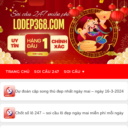
TRANG CHỦ
SOI CẦU 247
SOI CẦU ▼
Dự đoán cặp song thủ đẹp nhất ngày mai – ngày 16-3-2024
Chốt số lô 247 – soi cầu lô đẹp ngày mai miễn phí mỗi ngày