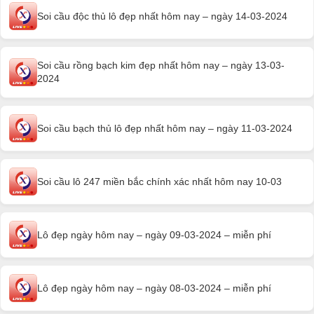
Soi cầu độc thủ lô đẹp nhất hôm nay – ngày 14-03-2024
Soi cầu rồng bạch kim đẹp nhất hôm nay – ngày 13-03-
2024
Soi cầu bạch thủ lô đẹp nhất hôm nay – ngày 11-03-2024
Soi cầu lô 247 miền bắc chính xác nhất hôm nay 10-03
Lô đẹp ngày hôm nay – ngày 09-03-2024 – miễn phí
Lô đẹp ngày hôm nay – ngày 08-03-2024 – miễn phí