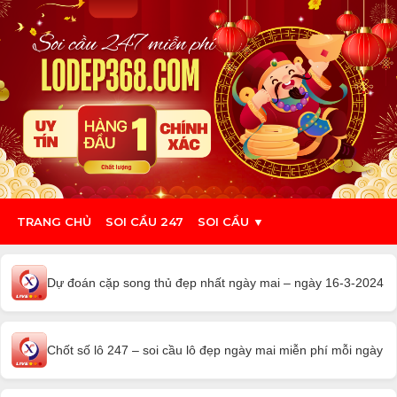
TRANG CHỦ
SOI CẦU 247
SOI CẦU ▼
Dự đoán cặp song thủ đẹp nhất ngày mai – ngày 16-3-2024
Chốt số lô 247 – soi cầu lô đẹp ngày mai miễn phí mỗi ngày