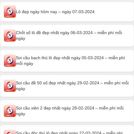
Lô đẹp ngày hôm nay – ngày 07-03-2024
Chốt số lô đề đẹp nhất ngày 06-03-2024 – miễn phí mỗi
ngày
Soi cầu bạch thủ lô đẹp nhất ngày 05-03-2024 – miễn phí
mỗi ngày
Soi cầu đề 50 số đẹp nhất ngày 29-02-2024 – miễn phí mỗi
ngày
Soi cầu xiên 2 đẹp nhất ngày 28-02-2024 – miễn phí mỗi
ngày
Soi cầu độc thủ lô đẹp nhất ngày 27-02-2024 – miễn phí