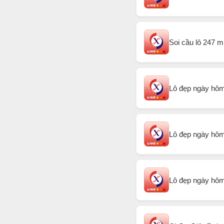
Soi cầu lô 247 
Lô đẹp ngày hôm
Lô đẹp ngày hôm
Lô đẹp ngày hôm