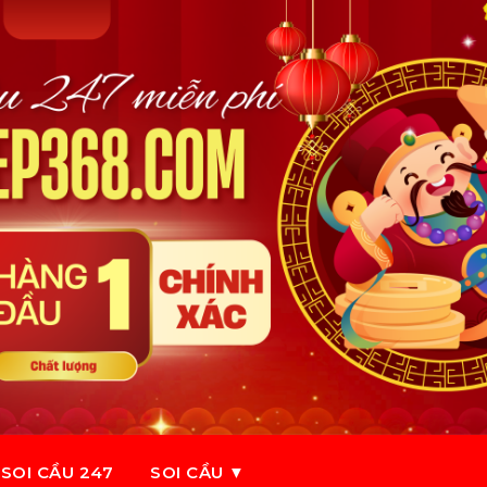
SOI CẦU 247
SOI CẦU ▼