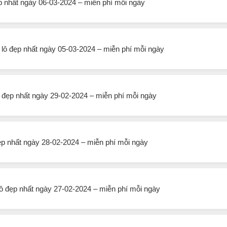
p nhất ngày 06-03-2024 – miễn phí mỗi ngày
 lô đẹp nhất ngày 05-03-2024 – miễn phí mỗi ngày
 đẹp nhất ngày 29-02-2024 – miễn phí mỗi ngày
ẹp nhất ngày 28-02-2024 – miễn phí mỗi ngày
lô đẹp nhất ngày 27-02-2024 – miễn phí mỗi ngày