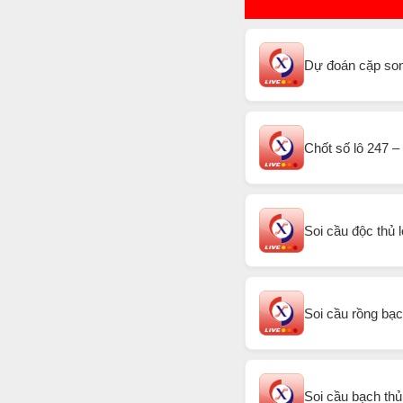
Dự đoán cặp son
Chốt số lô 247 –
Soi cầu độc thủ 
Soi cầu rồng bạ
Soi cầu bạch thủ