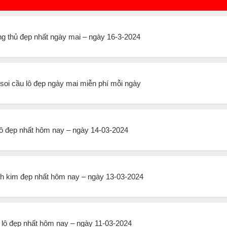
g thủ đẹp nhất ngày mai – ngày 16-3-2024
 soi cầu lô đẹp ngày mai miễn phí mỗi ngày
lô đẹp nhất hôm nay – ngày 14-03-2024
ch kim đẹp nhất hôm nay – ngày 13-03-2024
 lô đẹp nhất hôm nay – ngày 11-03-2024