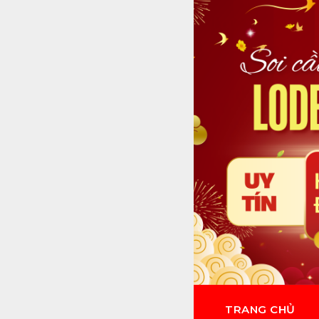
TRANG CHỦ