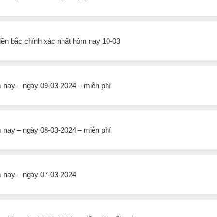
miền bắc chính xác nhất hôm nay 10-03
 nay – ngày 09-03-2024 – miễn phí
 nay – ngày 08-03-2024 – miễn phí
 nay – ngày 07-03-2024