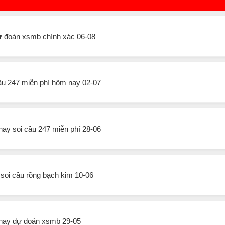
dự đoán xsmb chính xác 06-08
cầu 247 miễn phí hôm nay 02-07
nay soi cầu 247 miễn phí 28-06
soi cầu rồng bạch kim 10-06
nay dự đoán xsmb 29-05