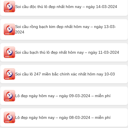
Soi cầu độc thủ lô đẹp nhất hôm nay – ngày 14-03-2024
Soi cầu rồng bạch kim đẹp nhất hôm nay – ngày 13-03-
2024
Soi cầu bạch thủ lô đẹp nhất hôm nay – ngày 11-03-2024
Soi cầu lô 247 miền bắc chính xác nhất hôm nay 10-03
Lô đẹp ngày hôm nay – ngày 09-03-2024 – miễn phí
Lô đẹp ngày hôm nay – ngày 08-03-2024 – miễn phí