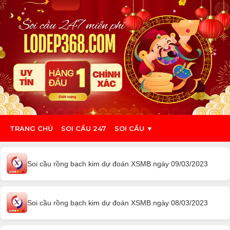
TRANG CHỦ
SOI CẦU 247
SOI CẦU ▼
Soi cầu rồng bạch kim dự đoán XSMB ngày 09/03/2023
Soi cầu rồng bạch kim dự đoán XSMB ngày 08/03/2023