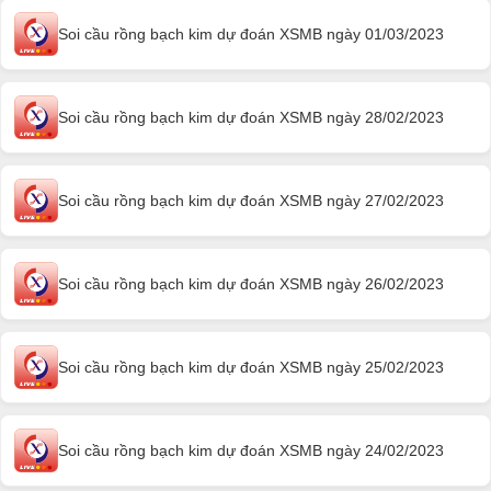
Soi cầu rồng bạch kim dự đoán XSMB ngày 01/03/2023
Soi cầu rồng bạch kim dự đoán XSMB ngày 28/02/2023
Soi cầu rồng bạch kim dự đoán XSMB ngày 27/02/2023
Soi cầu rồng bạch kim dự đoán XSMB ngày 26/02/2023
Soi cầu rồng bạch kim dự đoán XSMB ngày 25/02/2023
Soi cầu rồng bạch kim dự đoán XSMB ngày 24/02/2023