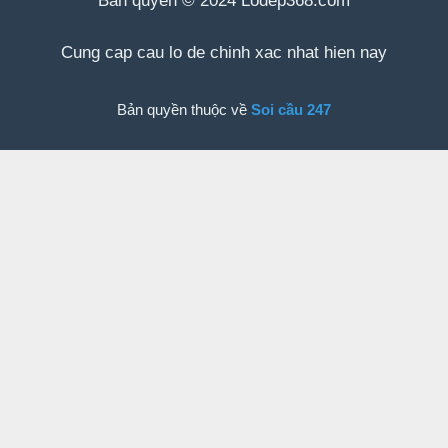
Bản quyền © 2024 Lodep368.com
Cung cap cau lo de chinh xac nhat hien nay
Bản quyền thuộc về
Soi cầu 247