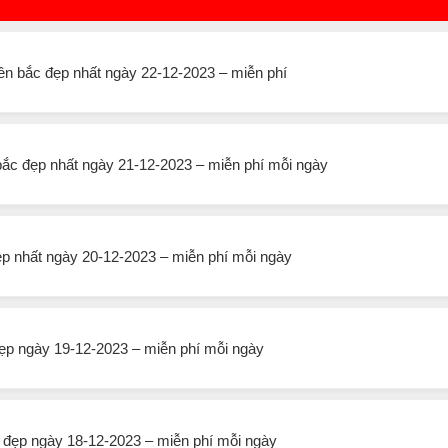
iền bắc đẹp nhất ngày 22-12-2023 – miễn phí
bắc đẹp nhất ngày 21-12-2023 – miễn phí mỗi ngày
ẹp nhất ngày 20-12-2023 – miễn phí mỗi ngày
đẹp ngày 19-12-2023 – miễn phí mỗi ngày
ủ đẹp ngày 18-12-2023 – miễn phí mỗi ngày