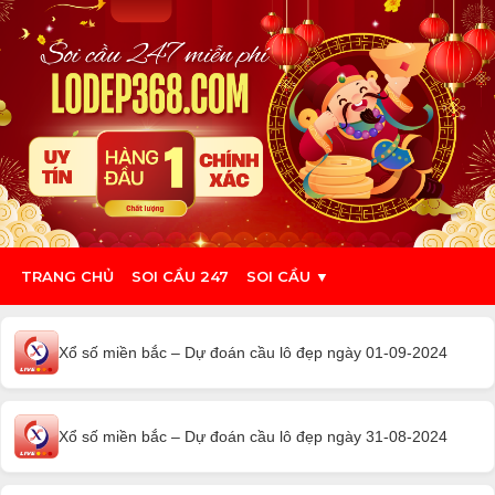
TRANG CHỦ
SOI CẦU 247
SOI CẦU ▼
Xổ số miền bắc – Dự đoán cầu lô đẹp ngày 01-09-2024
Xổ số miền bắc – Dự đoán cầu lô đẹp ngày 31-08-2024