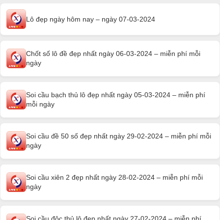
Lô đẹp ngày hôm nay – ngày 07-03-2024
Chốt số lô đề đẹp nhất ngày 06-03-2024 – miễn phí mỗi
ngày
Soi cầu bạch thủ lô đẹp nhất ngày 05-03-2024 – miễn phí
mỗi ngày
Soi cầu đề 50 số đẹp nhất ngày 29-02-2024 – miễn phí mỗi
ngày
Soi cầu xiên 2 đẹp nhất ngày 28-02-2024 – miễn phí mỗi
ngày
Soi cầu độc thủ lô đẹp nhất ngày 27-02-2024 – miễn phí