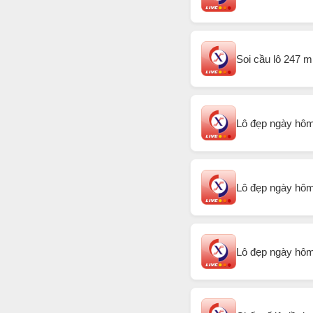
Soi cầu lô 247 
Lô đẹp ngày hôm
Lô đẹp ngày hôm
Lô đẹp ngày hôm