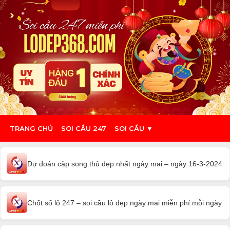
TRANG CHỦ
SOI CẦU 247
SOI CẦU ▼
Dự đoán cặp song thủ đẹp nhất ngày mai – ngày 16-3-2024
Chốt số lô 247 – soi cầu lô đẹp ngày mai miễn phí mỗi ngày