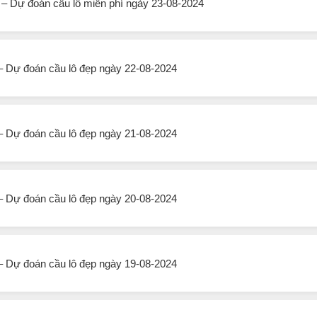
 – Dự đoán cầu lô miễn phí ngày 23-08-2024
– Dự đoán cầu lô đẹp ngày 22-08-2024
– Dự đoán cầu lô đẹp ngày 21-08-2024
– Dự đoán cầu lô đẹp ngày 20-08-2024
– Dự đoán cầu lô đẹp ngày 19-08-2024