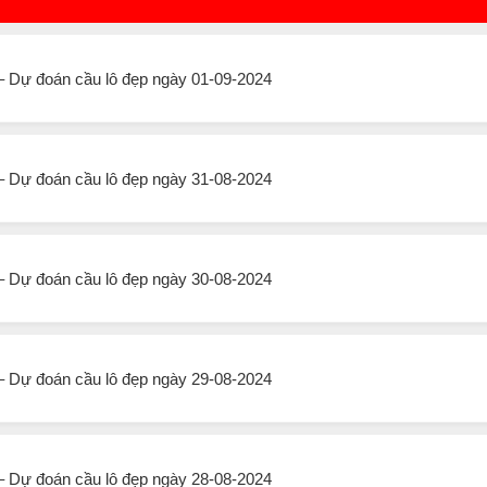
– Dự đoán cầu lô đẹp ngày 01-09-2024
– Dự đoán cầu lô đẹp ngày 31-08-2024
– Dự đoán cầu lô đẹp ngày 30-08-2024
– Dự đoán cầu lô đẹp ngày 29-08-2024
– Dự đoán cầu lô đẹp ngày 28-08-2024