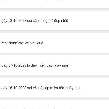
ày 18-10-2023 soi cầu song thủ đẹp nhất
 mai chính xác và hiệu quả
gày 17-10-2023 lô đẹp miền bắc ngày mai
ày 16-10-2023 soi cầu lô đẹp miền bắc ngày mai