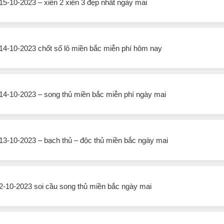
-10-2023 – xiên 2 xiên 3 đẹp nhất ngày mai
-10-2023 chốt số lô miền bắc miễn phí hôm nay
-10-2023 – song thủ miền bắc miễn phí ngày mai
-10-2023 – bạch thủ – độc thủ miền bắc ngày mai
-10-2023 soi cầu song thủ miền bắc ngày mai