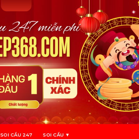
SOI CẦU 247
SOI CẦU ▼