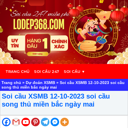
TRANG CHỦ
SOI CẦU 247
SOI CẦU ▼
Trang chủ
»
Dự đoán XSMB
»
Soi cầu XSMB 12-10-2023 soi cầu
song thủ miền bắc ngày mai
Soi cầu XSMB 12-10-2023 soi cầu
song thủ miền bắc ngày mai