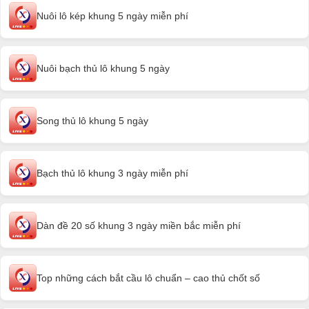
Nuôi lô kép khung 5 ngày miễn phí
Nuôi bạch thủ lô khung 5 ngày
Song thủ lô khung 5 ngày
Bạch thủ lô khung 3 ngày miễn phí
Dàn đề 20 số khung 3 ngày miền bắc miễn phí
Top những cách bắt cầu lô chuẩn – cao thủ chốt số