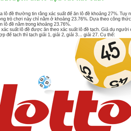
 lô đề thường tin rằng xác suất để ăn lô đề khoảng 27%. Tuy nhi
rong trò chơi này chỉ nằm ở khoảng 23.76%. Dựa theo công thức 
ăn lô đề nằm trong khoảng 23.76%.
xác suất lô đề được ăn theo xác suất lô đề tạch. Giả dụ người 
p để tạch thì tạch giải 1, giải 2, giải 3… giải 27. Cụ thể: