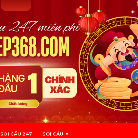
SOI CẦU 247
SOI CẦU ▼