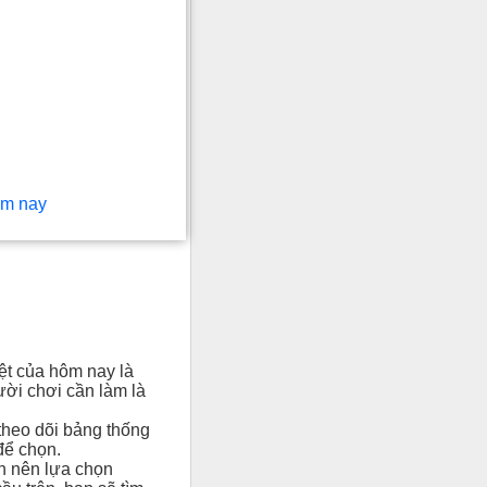
ôm nay
ệt của hôm nay là
ười chơi cần làm là
theo dõi bảng thống
để chọn.
n nên lựa chọn