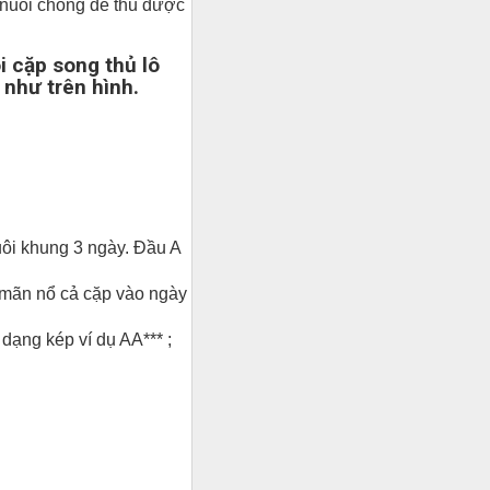
 nuôi chồng để thu được
 cặp song thủ lô
 như trên hình.
uôi khung 3 ngày. Đầu A
 mãn nổ cả cặp vào ngày
 dạng kép ví dụ AA*** ;