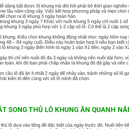
ễ dàng bắt được lô khung mà đòi hỏi phải bỏ thời gian nghiên
line lâu năm cũng vậy. Việc kết hợp phương pháp và mẹo chơi
để chọn ra lô khung 3 ngày hoàn hảo.
rong khung 3 ngày ? Khác với nuôi khung 5 ngày chỉ nuôi 1 số l
khung 3 ngày phù hợp với 1-2 cặp số lô. Có thể là 2 cặp song
ô khung. Kiểu chơi khung không đồng nhất như: ngày hôm nay 
ung 48 – 84 ngày cuối. Điều này hoàn toàn hợp lí nếu bạn biết 
 lô khung 3 ngày điển hình là ngày 1 vào X1 tiền, ngày 2 vào X
ày thì chỉ nên nuôi tối đa 3 ngày và không nên nuôi dài hơn, v
 toàn, khi đó bạn phải chấp nhận là khung đó đã gãy và nên 
họn cầu lô đã ăn ít nhất 2 ngày để nhảy vào, tránh những số lô g
phải kiên trì đến cùng với số lô mình đã chọn.
T SONG THỦ LÔ KHUNG ĂN QUANH N
hủ lô dựa vào tổng đề đặc biệt của ngày trước đó. Nuôi liên ti