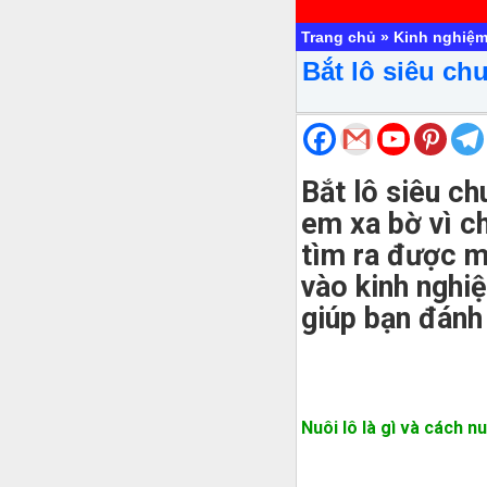
Trang chủ
»
Kinh nghiệ
Bắt lô siêu ch
Bắt lô siêu c
em xa bờ vì ch
tìm ra được m
vào kinh nghi
giúp bạn đánh 
Nuôi lô là gì và cách nu