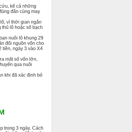
 cứu, kể cả những
 đúng đắn cùng may
ô, vì thời gian ngắn
 thủ lô hoặc số bạch
bạn nuôi lô khung 29
cân đối nguồn vốn cho
2 tiền, ngày 3 vào X4
ừa mất số vốn lớn,
chuyển qua nuôi
an khi đã xác định bỏ
ĂM
ếp trong 3 ngày. Cách