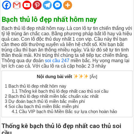
Bạch thủ lô đẹp nhất hôm nay
Bạch thủ lô đẹp nhất hôm nay. Là con lô tự tin chiến thắng với
tỷ lệ trúng ăn chắc cao. Bằng phương pháp bắt lô hay và hiệu
quả cao. Con lô độc thủ duy nhất 1 con vip. Cầu này thì bạn
cần theo dõi thường xuyên và liên hệ chốt số. Khi bạn bắt
trúng cầu thì bạn ăn thông nhiều ngày. Và từ đó sẽ tự tin tinh
thần thoải mái. Khi trúng thì chúng ta sẽ tiếp tục chiến thắng.
Thông qua dự đoán
soi cầu 247
miền bắc. Hy vọng mang lại
lợi ích cao cả. Với cầu lô ra cả cặp hoặc 2 3 nháy
Nội dung bài viết
[
Ẩn
]
1
Bạch thủ lô đẹp nhất hôm nay
1.1
Thống kê bạch thủ lô đẹp nhất cao thủ soi cầu
2
Bạch thủ lô đẹp nhất miền bắc chuẩn xác nhất
3
Dự đoán bạch thủ lô miền bắc miễn phí
4
Soi cầu bạch thủ miền Bắc miễn phí
4.1
Cầu VIP bạch thủ Miền Bắc sự lựa chọn hoàn hảo
Thống kê bạch thủ lô đẹp nhất cao thủ soi
cầu