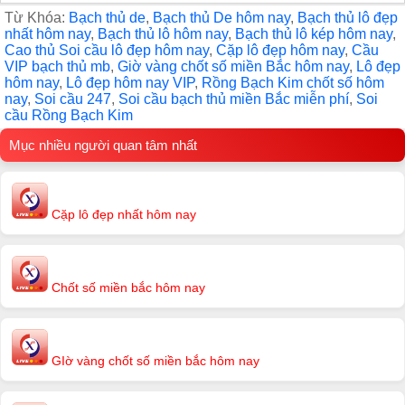
e
er
e
Từ Khóa:
Bạch thủ de
,
Bạch thủ De hôm nay
,
Bạch thủ lô đẹp
b
nhất hôm nay
,
Bạch thủ lô hôm nay
,
Bạch thủ lô kép hôm nay
,
Cao thủ Soi cầu lô đẹp hôm nay
,
Cặp lô đẹp hôm nay
,
Cầu
o
VIP bạch thủ mb
,
Giờ vàng chốt số miền Bắc hôm nay
,
Lô đẹp
hôm nay
,
Lô đẹp hôm nay VIP
,
Rồng Bạch Kim chốt số hôm
o
nay
,
Soi cầu 247
,
Soi cầu bạch thủ miền Bắc miễn phí
,
Soi
cầu Rồng Bạch Kim
k
Mục nhiều người quan tâm nhất
Cặp lô đẹp nhất hôm nay
Chốt số miền bắc hôm nay
GIờ vàng chốt số miền bắc hôm nay