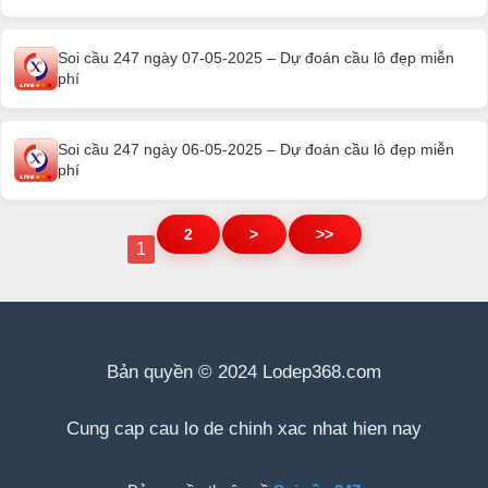
Soi cầu 247 ngày 07-05-2025 – Dự đoán cầu lô đẹp miễn
phí
Soi cầu 247 ngày 06-05-2025 – Dự đoán cầu lô đẹp miễn
phí
2
>
>>
1
Bản quyền © 2024 Lodep368.com
Cung cap cau lo de chinh xac nhat hien nay