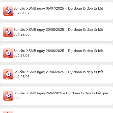
Soi cầu XSMB ngày 05/07/2025 – Dự đoán lô đẹp từ kết
quả 04/07
Soi cầu XSMB ngày 30/06/2025 – Dự đoán lô đẹp từ kết
quả 29/06
Soi cầu XSMB ngày 28/06/2025 – Dự đoán lô đẹp từ kết
quả 27/06
Soi cầu XSMB ngày 27/06/2025 – Dự đoán lô đẹp từ kết
quả 26/06
Soi cầu XSMB ngày 26/6/2025 – Dự đoán lô đẹp từ kết quả
25/6