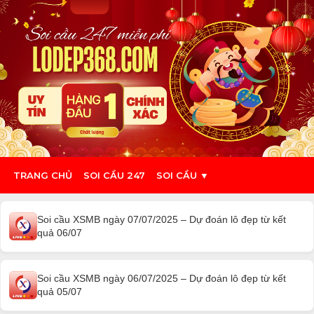
TRANG CHỦ
SOI CẦU 247
SOI CẦU ▼
Soi cầu XSMB ngày 07/07/2025 – Dự đoán lô đẹp từ kết
quả 06/07
Soi cầu XSMB ngày 06/07/2025 – Dự đoán lô đẹp từ kết
quả 05/07