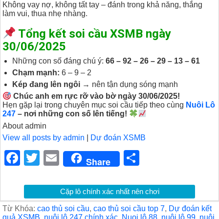
Không vay nợ, không tất tay – đánh trong khả năng, thắng
làm vui, thua nhẹ nhàng.
Tổng kết soi cầu XSMB ngày
30/06/2025
Những con số đáng chú ý:
66 – 92 – 26 – 29 – 13 – 61
Chạm mạnh:
6 – 9 – 2
Kép đang lên ngôi
→ nên tận dụng sóng mạnh
Chúc anh em rực rỡ vào bờ ngày 30/06/2025!
Hẹn gặp lại trong chuyên mục soi cầu tiếp theo cùng
Nuôi Lô
247
– nơi những con số lên tiếng!
About admin
View all posts by admin
|
Dự đoán XSMB
F
T
E
S
Share
a
wi
m
h
c
tt
ail
ar
Cặp lô chính xác nhất nên chơi
e
er
e
Từ Khóa:
cao thủ soi cầu
,
cao thủ soi cầu top 7
,
Dự đoán kết
quả XSMB
,
nuôi lô 247 chính xác
,
Nuoi lô 88
,
nuôi lô 99
,
nuôi