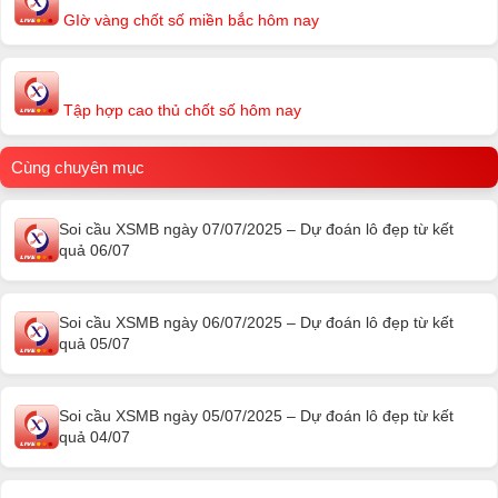
GIờ vàng chốt số miền bắc hôm nay
Tập hợp cao thủ chốt số hôm nay
Cùng chuyên mục
Soi cầu XSMB ngày 07/07/2025 – Dự đoán lô đẹp từ kết
quả 06/07
Soi cầu XSMB ngày 06/07/2025 – Dự đoán lô đẹp từ kết
quả 05/07
Soi cầu XSMB ngày 05/07/2025 – Dự đoán lô đẹp từ kết
quả 04/07