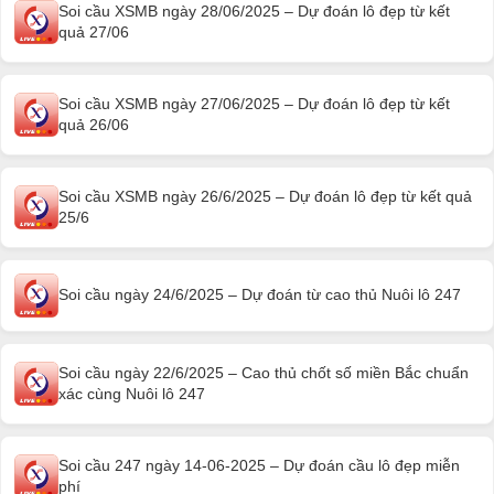
Soi cầu XSMB ngày 28/06/2025 – Dự đoán lô đẹp từ kết
quả 27/06
Soi cầu XSMB ngày 27/06/2025 – Dự đoán lô đẹp từ kết
quả 26/06
Soi cầu XSMB ngày 26/6/2025 – Dự đoán lô đẹp từ kết quả
25/6
Soi cầu ngày 24/6/2025 – Dự đoán từ cao thủ Nuôi lô 247
Soi cầu ngày 22/6/2025 – Cao thủ chốt số miền Bắc chuẩn
xác cùng Nuôi lô 247
Soi cầu 247 ngày 14-06-2025 – Dự đoán cầu lô đẹp miễn
phí