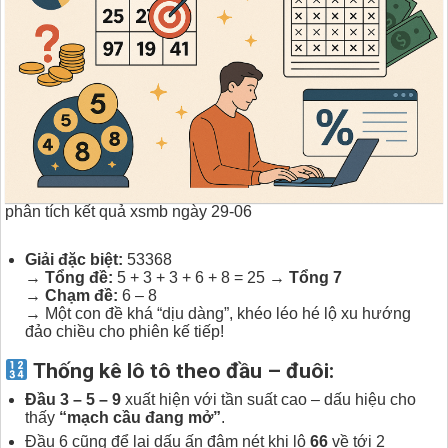
phân tích kết quả xsmb ngày 29-06
Giải đặc biệt:
53368
→
Tổng đề:
5 + 3 + 3 + 6 + 8 = 25 →
Tổng 7
→
Chạm đề:
6 – 8
→ Một con đề khá “dịu dàng”, khéo léo hé lộ xu hướng
đảo chiều cho phiên kế tiếp!
Thống kê lô tô theo đầu – đuôi:
Đầu 3 – 5 – 9
xuất hiện với tần suất cao – dấu hiệu cho
thấy
“mạch cầu đang mở”
.
Đầu 6 cũng để lại dấu ấn đậm nét khi lô
66
về tới 2