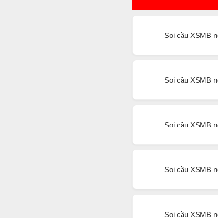
Soi cầu XSMB ng
Soi cầu XSMB ng
Soi cầu XSMB ng
Soi cầu XSMB ng
Soi cầu XSMB ng