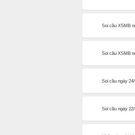
Soi cầu XSMB ng
Soi cầu XSMB ng
Soi cầu ngày 24/
Soi cầu ngày 22