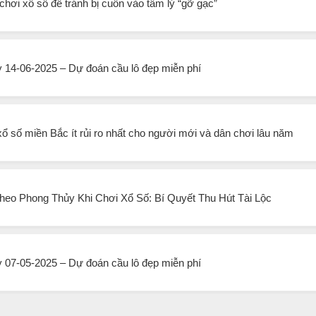
chơi xổ số để tránh bị cuốn vào tâm lý “gỡ gạc”
y 14-06-2025 – Dự đoán cầu lô đẹp miễn phí
 số miền Bắc ít rủi ro nhất cho người mới và dân chơi lâu năm
eo Phong Thủy Khi Chơi Xổ Số: Bí Quyết Thu Hút Tài Lộc
y 07-05-2025 – Dự đoán cầu lô đẹp miễn phí