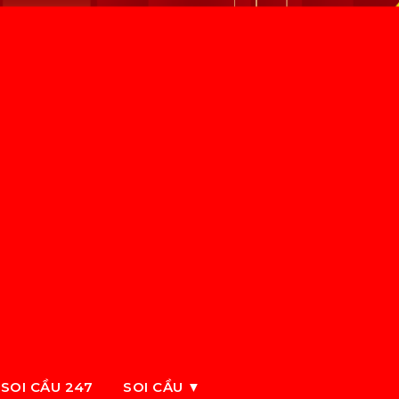
SOI CẦU 247
SOI CẦU ▼