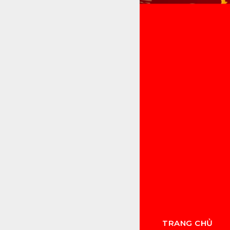
TRANG CHỦ