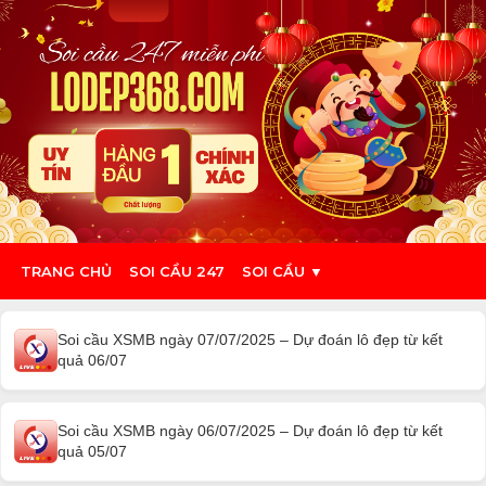
TRANG CHỦ
SOI CẦU 247
SOI CẦU ▼
Soi cầu XSMB ngày 07/07/2025 – Dự đoán lô đẹp từ kết
quả 06/07
Soi cầu XSMB ngày 06/07/2025 – Dự đoán lô đẹp từ kết
quả 05/07