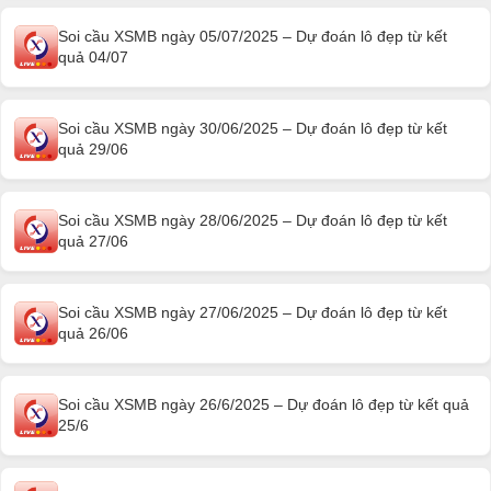
Soi cầu XSMB ngày 05/07/2025 – Dự đoán lô đẹp từ kết
quả 04/07
Soi cầu XSMB ngày 30/06/2025 – Dự đoán lô đẹp từ kết
quả 29/06
Soi cầu XSMB ngày 28/06/2025 – Dự đoán lô đẹp từ kết
quả 27/06
Soi cầu XSMB ngày 27/06/2025 – Dự đoán lô đẹp từ kết
quả 26/06
Soi cầu XSMB ngày 26/6/2025 – Dự đoán lô đẹp từ kết quả
25/6