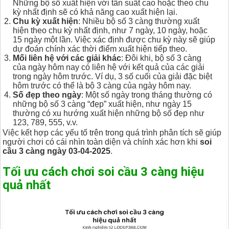
Những bộ số xuất hiện với tần suất cao hoặc theo chu
kỳ nhất định sẽ có khả năng cao xuất hiện lại.
Chu kỳ xuất hiện
: Nhiều bộ số 3 càng thường xuất
hiện theo chu kỳ nhất định, như 7 ngày, 10 ngày, hoặc
15 ngày một lần. Việc xác định được chu kỳ này sẽ giúp
dự đoán chính xác thời điểm xuất hiện tiếp theo.
Mối liên hệ với các giải khác
: Đôi khi, bộ số 3 càng
của ngày hôm nay có liên hệ với kết quả của các giải
trong ngày hôm trước. Ví dụ, 3 số cuối của giải đặc biệt
hôm trước có thể là bộ 3 càng của ngày hôm nay.
Số đẹp theo ngày
: Một số ngày trong tháng thường có
những bộ số 3 càng “đẹp” xuất hiện, như ngày 15
thường có xu hướng xuất hiện những bộ số đẹp như
123, 789, 555, v.v.
Việc kết hợp các yếu tố trên trong quá trình phân tích sẽ giúp
người chơi có cái nhìn toàn diện và chính xác hơn khi
soi
cầu 3 càng ngày 03-04-2025
.
Tối ưu cách chơi soi cầu 3 càng hiệu
quả nhất