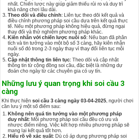
nhất. Chiến lược này giúp giảm thiểu rủi ro và duy trì
khả năng chơi lâu dài.
Theo dõi và điều chỉnh
: Liên tục theo dõi kết quả và
điều chỉnh phương pháp soi cầu dựa trên kết quả thực
tế. Nếu một phương pháp không hiệu quả, đừng ngại
thay đổi và thử nghiệm phương pháp khác.
Kiên nhẫn với chiến lược nuôi số
: Nếu bạn đã phân
tích và tin tưởng vào một bộ số 3 càng, hãy kiên nhẫn
nuôi số đó trong 2-3 ngày thay vì thay đổi liên tục mỗi
ngày.
Cập nhật thông tin liên tục
: Theo dõi và cập nhật
thông tin từ cộng đồng soi cầu, đặc biệt là những dự
đoán cho ngày từ các chuyên gia có uy tín.
Những lưu ý quan trọng khi soi cầu 3
càng
Khi thực hiện
soi cầu 3 càng ngày 03-04-2025
, người chơi
cần lưu ý một số điểm sau:
Không nên quá tin tưởng vào một phương pháp
duy nhất
: Mỗi phương pháp soi cầu đều có ưu và
nhược điểm riêng. Việc kết hợp nhiều phương pháp sẽ
mang lại kết quả tốt hơn.
Hiểu rõ về xác suất
: Dù có áp dụng phương pháp soi