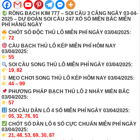
RỒNG BẠCH KIM 777 – SOI CẦU 3 CÀNG NGÀY 03-04-
2025 – DỰ ĐOÁN SOI CẦU 247 XỔ SỐ MIỀN BẮC MIỄN
PHÍ HÀNG NGÀY
CHỐT SỐ ĐỘC THỦ LÔ MIỄN PHÍ NGÀY 03/04/2025:
72
CẦU BẠCH THỦ LÔ KÉP MIỄN PHÍ HÔM NAY
03/04/2025:
55
SOI CẦU SONG THỦ LÔ MIỄN PHÍ NGÀY 03/04/2025:
19, 82
MẸO CHƠI SONG THỦ LÔ KÉP HÔM NAY 03/04/2025:
44 – 99
PHƯƠNG PHÁP BẠCH THỦ LÔ 2 NHÁY MIỀN BẮC
03/04/2025:
57
SOI CẦU DÀN LÔ 4 SỐ MIỄN PHÍ NGÀY 03/04/2025:
05, 32, 76, 91
CHỐT SỐ DÀN LÔ 6 SỐ CỰC CHUẨN MIỄN PHÍ NGÀY
03/04/2025:
21, 48, 53, 69, 30, 87