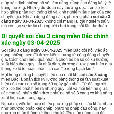
giúp xác định những bộ số tiềm năng, nâng cao đáng kể tỷ lệ
trúng thưởng. Những dự đoán này thường dựa trên sự kết
hợp giữa phân tích thống kê và kinh nghiệm lâu năm của các
chuyên gia. Khi áp dụng đúng cách, phương pháp
soi cầu 3
càng ngày 03-04-2025
không chỉ mang lại trải nghiệm thú vị
mà còn tạo sự tự tin cho người chơi trong mỗi lần dự đoán.
Bí quyết soi cầu 3 càng miền Bắc chính
xác ngày 03-04-2025
Soi cầu 3 càng ngày 03-04-2025
miền Bắc đòi hỏi việc áp
dụng những mẹo đã được kiểm chứng từ cộng đồng chuyên
gia. Cách chơi hiệu quả nhất là chọn bộ ba số có xu hướng
xuất hiện theo quy luật nhất định, thường được phát hiện qua
thống kê lô tô hoặc phân tích các “lô rồng bạch kim”.
Một trong những bí quyết hiệu quả nhất khi
soi cầu 3 càng
miền Bắc là phân tích kỹ lưỡng bảng thống kê tần suất xuất
hiện của các con số trong 30 ngày gần nhất. Từ đó, người
chơi có thể phát hiện ra những quy luật và mối liên hệ giữa
các con số, nhận diện được những bộ số 3 càng có khả năng
xuất hiện cao trong ngày
Ngoài ra, việc kết hợp nhiều phương pháp soi cầu khác nhau
như phương pháp kép ghép, phương pháp cầu động, hay
phương pháp thống kê theo chu kỳ đều giúp nâng cao độ