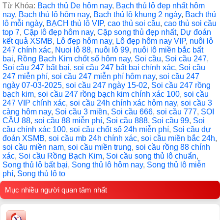
e
er
e
Từ Khóa:
Bạch thủ De hôm nay
,
Bạch thủ lô đẹp nhất hôm
b
nay
,
Bạch thủ lô hôm nay
,
Bạch thủ lô khung 2 ngày
,
Bạch thủ
lô mỗi ngày
,
BẠCH thủ lô VIP
,
cao thủ soi cầu
,
cao thủ soi cầu
o
top 7
,
Cặp lô đẹp hôm nay
,
Cặp song thủ đẹp nhất
,
Dự đoán
kết quả XSMB
,
Lô đẹp hôm nay
,
Lô đẹp hôm nay VIP
,
nuôi lô
o
247 chính xác
,
Nuoi lô 88
,
nuôi lô 99
,
nuôi lô miền bắc bất
bại
,
Rồng Bạch Kim chốt số hôm nay
,
Soi cầu
,
Soi cầu 247
,
k
Soi cầu 247 bất bại
,
soi cầu 247 bất bại chính xác
,
Soi cầu
247 miễn phí
,
soi cầu 247 miễn phí hôm nay
,
soi cầu 247
ngày 07-03-2025
,
soi cầu 247 ngày 15-02
,
Soi cầu 247 rồng
bạch kim
,
soi cầu 247 rồng bạch kim chính xác 100
,
soi cầu
247 VIP chính xác
,
soi cầu 24h chính xác hôm nay
,
soi cầu 3
càng hôm nay
,
Soi cầu 3 miền
,
Soi cầu 666
,
soi cầu 777
,
SOI
CẦU 88
,
soi cầu 88 miễn phí
,
Soi cầu 888
,
Soi cầu 99
,
Soi
cầu chính xác 100
,
soi cầu chốt số 24h miễn phí
,
Soi cầu dự
đoán XSMB
,
soi cầu mb 24h chính xác
,
soi cầu miền bắc 24h
,
soi cầu miền nam
,
soi cầu miền trung
,
soi cầu rồng 88 chính
xác
,
Soi cầu Rồng Bạch Kim
,
Soi cầu song thủ lô chuẩn
,
Song thủ lô bất bại
,
Song thủ lô hôm nay
,
Song thủ lô miễn
phí
,
Song thủ lô to
Mục nhiều người quan tâm nhất