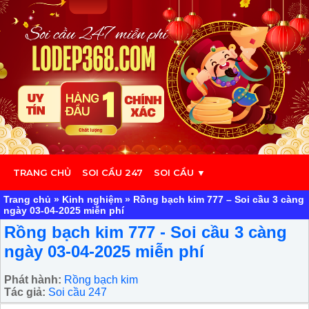
TRANG CHỦ
SOI CẦU 247
SOI CẦU ▼
Trang chủ
»
Kinh nghiệm
»
Rồng bạch kim 777 – Soi cầu 3 càng
ngày 03-04-2025 miễn phí
Rồng bạch kim 777 - Soi cầu 3 càng
ngày 03-04-2025 miễn phí
Phát hành:
Rồng bạch kim
Tác giả:
Soi cầu 247