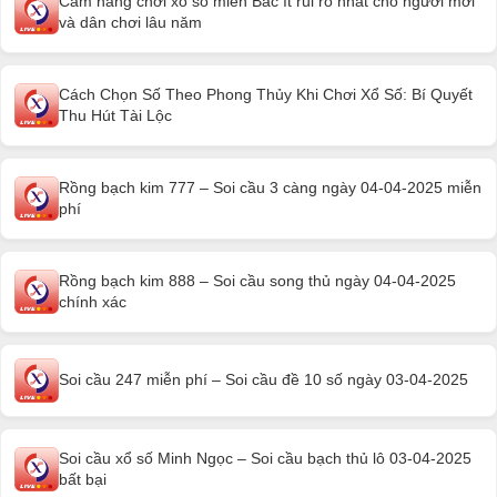
Cẩm nang chơi xổ số miền Bắc ít rủi ro nhất cho người mới
và dân chơi lâu năm
Cách Chọn Số Theo Phong Thủy Khi Chơi Xổ Số: Bí Quyết
Thu Hút Tài Lộc
Rồng bạch kim 777 – Soi cầu 3 càng ngày 04-04-2025 miễn
phí
Rồng bạch kim 888 – Soi cầu song thủ ngày 04-04-2025
chính xác
Soi cầu 247 miễn phí – Soi cầu đề 10 số ngày 03-04-2025
Soi cầu xổ số Minh Ngọc – Soi cầu bạch thủ lô 03-04-2025
bất bại