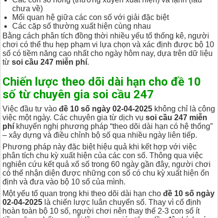
chưa về)
Mối quan hệ giữa các con số với giải đặc biệt
Các cặp số thường xuất hiện cùng nhau
Bằng cách phân tích đồng thời nhiều yếu tố thống kê, người
chơi có thể thu hẹp phạm vi lựa chọn và xác định được bộ 10
số có tiềm năng cao nhất cho ngày hôm nay, dựa trên dữ liệu
từ
soi cầu 247 miễn phí
.
Chiến lược theo dõi dài hạn cho đề 10
số từ chuyên gia soi cầu 247
Việc đầu tư vào
đề 10 số ngày 02-04-2025
không chỉ là công
việc một ngày. Các chuyên gia từ dịch vụ
soi cầu 247 miễn
phí
khuyến nghị phương pháp “theo dõi dài hạn có hệ thống”
– xây dựng và điều chỉnh bộ số qua nhiều ngày liên tiếp.
Phương pháp này đặc biệt hiệu quả khi kết hợp với việc
phân tích chu kỳ xuất hiện của các con số. Thông qua việc
nghiên cứu kết quả xổ số trong 60 ngày gần đây, người chơi
có thể nhận diện được những con số có chu kỳ xuất hiện ổn
định và đưa vào bộ 10 số của mình.
Một yếu tố quan trọng khi theo dõi dài hạn cho
đề 10 số ngày
02-04-2025
là chiến lược luân chuyển số. Thay vì cố định
hoàn toàn bộ 10 số, người chơi nên thay thế 2-3 con số ít