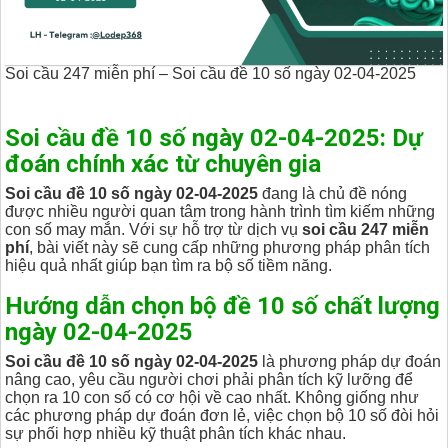
Soi cầu 247 miễn phí – Soi cầu đề 10 số ngày 02-04-2025
Soi cầu đề 10 số ngày 02-04-2025: Dự
đoán chính xác từ chuyên gia
Soi cầu đề 10 số ngày 02-04-2025
đang là chủ đề nóng
được nhiều người quan tâm trong hành trình tìm kiếm những
con số may mắn. Với sự hỗ trợ từ dịch vụ
soi cầu 247 miễn
phí
, bài viết này sẽ cung cấp những phương pháp phân tích
hiệu quả nhất giúp bạn tìm ra bộ số tiềm năng.
Hướng dẫn chọn bộ đề 10 số chất lượng
ngày 02-04-2025
Soi cầu đề 10 số ngày 02-04-2025
là phương pháp dự đoán
nâng cao, yêu cầu người chơi phải phân tích kỹ lưỡng để
chọn ra 10 con số có cơ hội về cao nhất. Không giống như
các phương pháp dự đoán đơn lẻ, việc chọn bộ 10 số đòi hỏi
sự phối hợp nhiều kỹ thuật phân tích khác nhau.