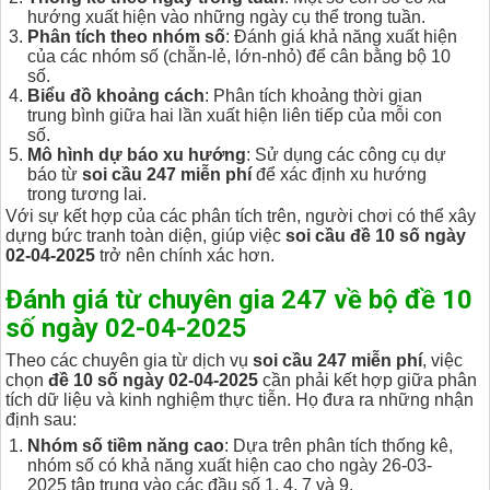
hướng xuất hiện vào những ngày cụ thể trong tuần.
Phân tích theo nhóm số
: Đánh giá khả năng xuất hiện
của các nhóm số (chẵn-lẻ, lớn-nhỏ) để cân bằng bộ 10
số.
Biểu đồ khoảng cách
: Phân tích khoảng thời gian
trung bình giữa hai lần xuất hiện liên tiếp của mỗi con
số.
Mô hình dự báo xu hướng
: Sử dụng các công cụ dự
báo từ
soi cầu 247 miễn phí
để xác định xu hướng
trong tương lai.
Với sự kết hợp của các phân tích trên, người chơi có thể xây
dựng bức tranh toàn diện, giúp việc
soi cầu đề 10 số ngày
02-04-2025
trở nên chính xác hơn.
Đánh giá từ chuyên gia 247 về bộ đề 10
số ngày 02-04-2025
Theo các chuyên gia từ dịch vụ
soi cầu 247 miễn phí
, việc
chọn
đề 10 số ngày 02-04-2025
cần phải kết hợp giữa phân
tích dữ liệu và kinh nghiệm thực tiễn. Họ đưa ra những nhận
định sau:
Nhóm số tiềm năng cao
: Dựa trên phân tích thống kê,
nhóm số có khả năng xuất hiện cao cho ngày 26-03-
2025 tập trung vào các đầu số 1, 4, 7 và 9.