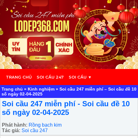
TRANG CHỦ
SOI CẦU 247
SOI CẦU ▼
Trang chủ
»
Kinh nghiệm
»
Soi cầu 247 miễn phí – Soi cầu đề 10
số ngày 02-04-2025
Soi cầu 247 miễn phí - Soi cầu đề 10
số ngày 02-04-2025
Phát hành:
Rồng bạch kim
Tác giả:
Soi cầu 247