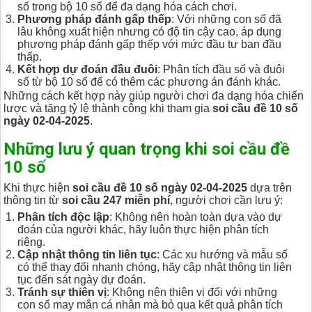
số trong bộ 10 số để đa dạng hóa cách chơi.
Phương pháp đánh gấp thếp
: Với những con số đã
lâu không xuất hiện nhưng có độ tin cậy cao, áp dụng
phương pháp đánh gấp thếp với mức đầu tư ban đầu
thấp.
Kết hợp dự đoán đầu đuôi
: Phân tích đầu số và đuôi
số từ bộ 10 số để có thêm các phương án đánh khác.
Những cách kết hợp này giúp người chơi đa dạng hóa chiến
lược và tăng tỷ lệ thành công khi tham gia
soi cầu đề 10 số
ngày 02-04-2025
.
Những lưu ý quan trọng khi soi cầu đề
10 số
Khi thực hiện
soi cầu đề 10 số ngày 02-04-2025
dựa trên
thông tin từ
soi cầu 247 miễn phí
, người chơi cần lưu ý:
Phân tích độc lập
: Không nên hoàn toàn dựa vào dự
đoán của người khác, hãy luôn thực hiện phân tích
riêng.
Cập nhật thông tin liên tục
: Các xu hướng và mẫu số
có thể thay đổi nhanh chóng, hãy cập nhật thông tin liên
tục đến sát ngày dự đoán.
Tránh sự thiên vị
: Không nên thiên vị đối với những
con số may mắn cá nhân mà bỏ qua kết quả phân tích