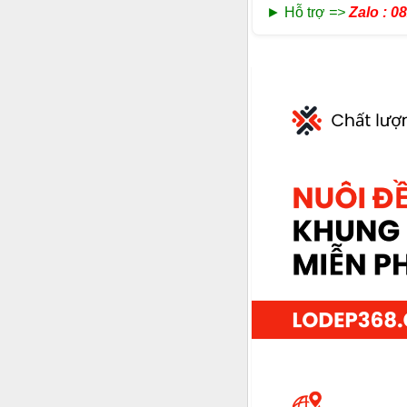
► Hỗ trợ
=>
Zalo : 0