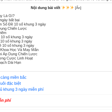
Nội dung bài viết
[
Ẩn
]
y Là Gì?
ngày bất bại
 Số Đề 10 số khung 3 ngày
ụng Chiến Lược
Điểm
10 số khung 3 ngày
0 số khung 3 ngày
 10 số khung 3 ngày
 Khoa Học Và May Mắn
hi Áp Dụng Chiến Lược
ng Cược Linh Hoạt
ạch Dài Hạn
3 càng miền bắc
ôi đặc biệt
ủ khung 3 ngày miễn phí
ễn phí