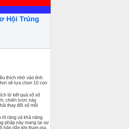
ơ Hội Trúng
êu thích nhờ vào tính
hơi sẽ lựa chọn 10 con
ch từ kết quả xổ số
ch, chiến lược này
hải thay đổi số mỗi
 rõ ràng và khả năng
ng pháp này mang lại sự
độ hấp dẫn khi tham gia.