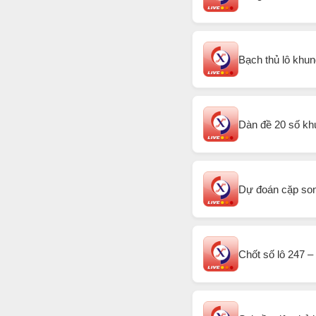
Bạch thủ lô khun
Dàn đề 20 số kh
Dự đoán cặp son
Chốt số lô 247 –