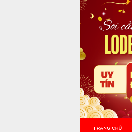
TRANG CHỦ