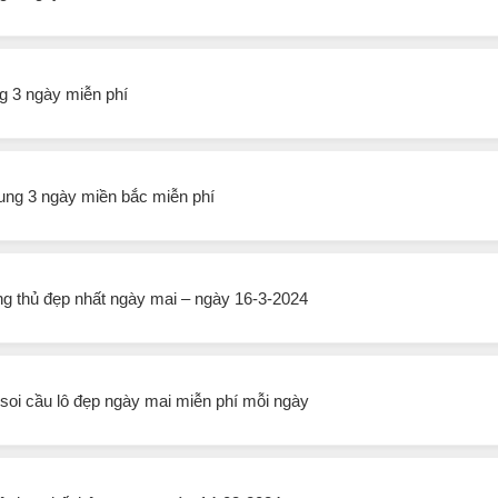
g 3 ngày miễn phí
ung 3 ngày miền bắc miễn phí
g thủ đẹp nhất ngày mai – ngày 16-3-2024
 soi cầu lô đẹp ngày mai miễn phí mỗi ngày