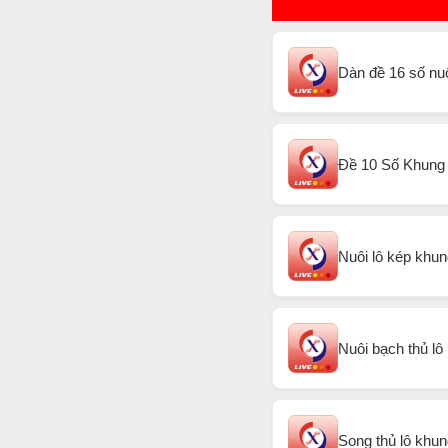
Dàn đề 16 số nu
Đề 10 Số Khung
Nuôi lô kép khun
Nuôi bạch thủ lô
Song thủ lô khun