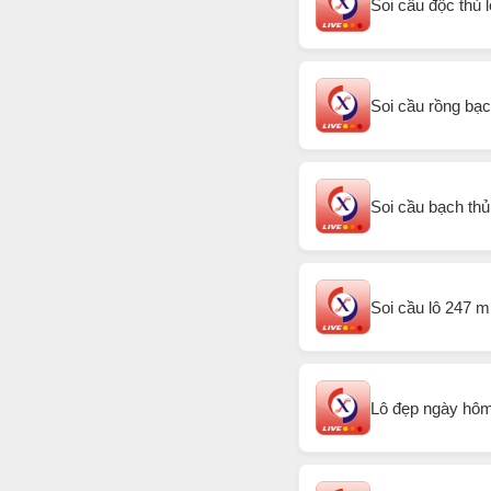
Soi cầu độc thủ 
Soi cầu rồng bạ
Soi cầu bạch thủ
Soi cầu lô 247 
Lô đẹp ngày hôm