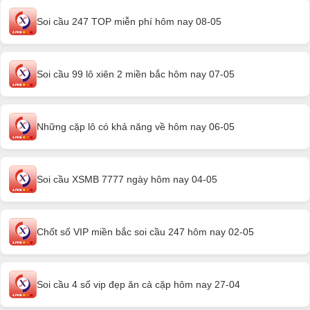
Soi cầu 247 TOP miễn phí hôm nay 08-05
Soi cầu 99 lô xiên 2 miền bắc hôm nay 07-05
Những cặp lô có khả năng về hôm nay 06-05
Soi cầu XSMB 7777 ngày hôm nay 04-05
Chốt số VIP miền bắc soi cầu 247 hôm nay 02-05
Soi cầu 4 số vip đẹp ăn cả cặp hôm nay 27-04