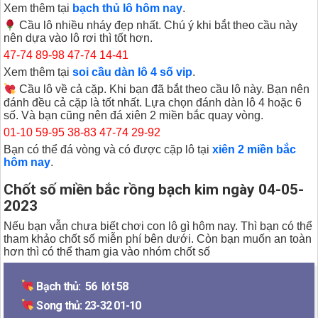
Xem thêm tại
bạch thủ lô hôm nay
.
Cầu lô nhiều nháy đẹp nhất. Chú ý khi bắt theo cầu này
nên dựa vào lô rơi thì tốt hơn.
47-74 89-98 47-74 14-41
Xem thêm tại
soi cầu dàn lô 4 số vip
.
Cầu lô về cả cặp. Khi bạn đã bắt theo cầu lô này. Bạn nên
đánh đều cả cặp là tốt nhất. Lựa chọn đánh dàn lô 4 hoặc 6
số. Và bạn cũng nên đá xiên 2 miền bắc quay vòng.
01-10 59-95 38-83 47-74 29-92
Bạn có thể đá vòng và có được cặp lô tại
xiên 2 miền bắc
hôm nay
.
Chốt số miền bắc rồng bạch kim ngày 04-05-
2023
Nếu bạn vẫn chưa biết chơi con lô gì hôm nay. Thì bạn có thể
tham khảo chốt số miễn phí bên dưới. Còn bạn muốn an toàn
hơn thì có thể tham gia vào nhóm chốt số
Bạch thủ: 56 lót 58
Song thủ: 23-32 01-10