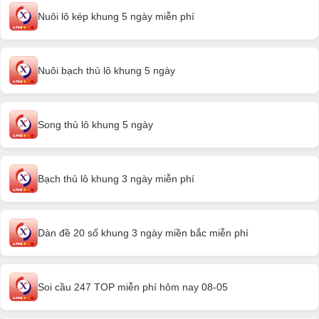
Nuôi lô kép khung 5 ngày miễn phí
Nuôi bạch thủ lô khung 5 ngày
Song thủ lô khung 5 ngày
Bạch thủ lô khung 3 ngày miễn phí
Dàn đề 20 số khung 3 ngày miền bắc miễn phí
Soi cầu 247 TOP miễn phí hôm nay 08-05