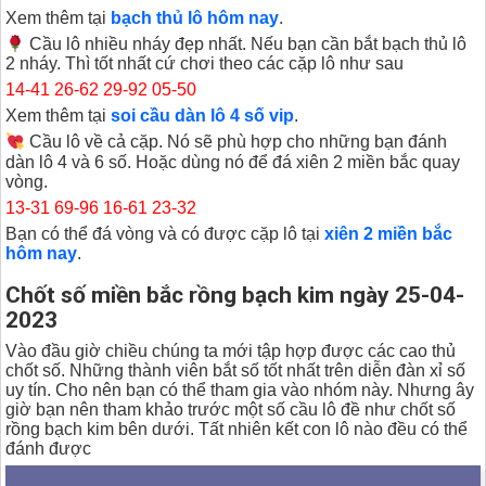
Xem thêm tại
bạch thủ lô hôm nay
.
Cầu lô nhiều nháy đẹp nhất. Nếu bạn cần bắt bạch thủ lô
2 nháy. Thì tốt nhất cứ chơi theo các cặp lô như sau
14-41 26-62 29-92 05-50
Xem thêm tại
soi cầu dàn lô 4 số vip
.
Cầu lô về cả cặp. Nó sẽ phù hợp cho những bạn đánh
dàn lô 4 và 6 số. Hoặc dùng nó để đá xiên 2 miền bắc quay
vòng.
13-31 69-96 16-61 23-32
Bạn có thể đá vòng và có được cặp lô tại
xiên 2 miền bắc
hôm nay
.
Chốt số miền bắc rồng bạch kim ngày 25-04-
2023
Vào đầu giờ chiều chúng ta mới tập hợp được các cao thủ
chốt số. Những thành viên bắt số tốt nhất trên diễn đàn xỉ số
uy tín. Cho nên bạn có thể tham gia vào nhóm này. Nhưng ây
giờ bạn nên tham khảo trước một số cầu lô đề như chốt số
rồng bạch kim bên dưới. Tất nhiên kết con lô nào đều có thể
đánh được