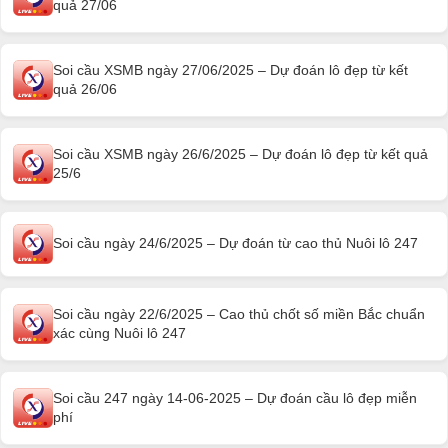
quả 27/06
Soi cầu XSMB ngày 27/06/2025 – Dự đoán lô đẹp từ kết
quả 26/06
Soi cầu XSMB ngày 26/6/2025 – Dự đoán lô đẹp từ kết quả
25/6
Soi cầu ngày 24/6/2025 – Dự đoán từ cao thủ Nuôi lô 247
Soi cầu ngày 22/6/2025 – Cao thủ chốt số miền Bắc chuẩn
xác cùng Nuôi lô 247
Soi cầu 247 ngày 14-06-2025 – Dự đoán cầu lô đẹp miễn
phí