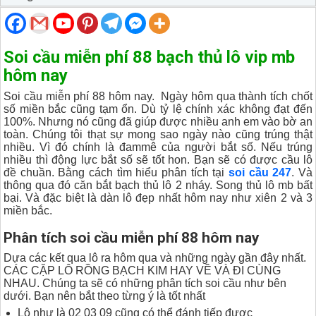
Soi cầu miễn phí 88 bạch thủ lô vip mb
hôm nay
Soi cầu miễn phí 88 hôm nay. Ngày hôm qua thành tích chốt
số miền bắc cũng tạm ổn. Dù tỷ lệ chính xác không đạt đến
100%. Nhưng nó cũng đã giúp được nhiều anh em vào bờ an
toàn. Chúng tôi thạt sự mong sao ngày nào cũng trúng thật
nhiều. Vì đó chính là đammê của người bắt số. Nếu trúng
nhiều thì động lực bắt số sẽ tốt hon. Bạn sẽ có được cầu lô
đề chuần. Bằng cách tìm hiểu phân tích tại
soi cầu 247
. Và
thông qua đó căn bắt bạch thủ lô 2 nháy. Song thủ lô mb bất
bại. Và đặc biệt là dàn lô đẹp nhất hôm nay như xiên 2 và 3
miền bắc.
Phân tích soi cầu miễn phí 88 hôm nay
Dựa các kết qua lô ra hôm qua và những ngày gần đây nhất.
CÁC CẶP LÔ RỒNG BẠCH KIM HAY VỀ VÀ ĐI CÙNG
NHAU. Chúng ta sẽ có những phân tích soi cầu như bên
dưới. Bạn nên bắt theo từng ý là tốt nhất
Lô như là 02 03 09 cũng có thể đánh tiếp được