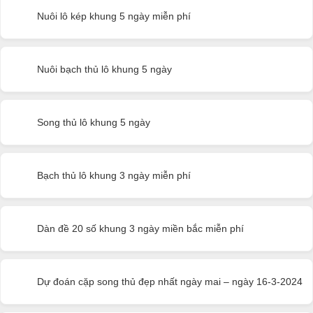
Nuôi lô kép khung 5 ngày miễn phí
Nuôi bạch thủ lô khung 5 ngày
Song thủ lô khung 5 ngày
Bạch thủ lô khung 3 ngày miễn phí
Dàn đề 20 số khung 3 ngày miền bắc miễn phí
Dự đoán cặp song thủ đẹp nhất ngày mai – ngày 16-3-2024