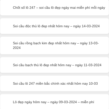
Chốt số lô 247 – soi cầu lô đẹp ngày mai miễn phí mỗi ngày
Soi cầu độc thủ lô đẹp nhất hôm nay – ngày 14-03-2024
Soi cầu rồng bạch kim đẹp nhất hôm nay – ngày 13-03-
2024
Soi cầu bạch thủ lô đẹp nhất hôm nay – ngày 11-03-2024
Soi cầu lô 247 miền bắc chính xác nhất hôm nay 10-03
Lô đẹp ngày hôm nay – ngày 09-03-2024 – miễn phí