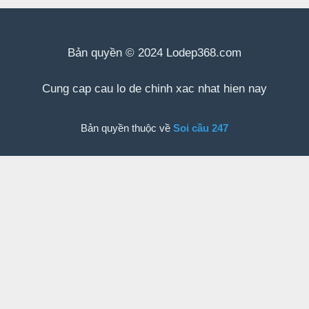
Bản quyền © 2024 Lodep368.com
Cung cap cau lo de chinh xac nhat hien nay
Bản quyền thuộc về
Soi cầu 247