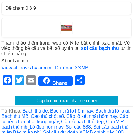
Đề chạm 0 3 9
Tham khảo thêm trang web có tỷ lệ bắt chính xác nhất. Với
việc thống kê cầu và bắt số uy tin tại
soi cầu bạch thủ
tự tin
chiến thắng
About admin
View all posts by admin
|
Dự đoán XSMB
F
T
E
S
Share
a
wi
m
h
c
tt
ail
ar
Cặp lô chính xác nhất nên chơi
e
er
e
Từ Khóa:
Bạch thủ de
,
Bạch thủ lô hôm nay
,
Bạch thủ lô là gì
,
b
Bạch thủ MB
,
Cao thủ chốt số
,
Cặp lô kết nhất hôm nay
,
Cặp
lô nên chơi nhất trong ngày
,
Cầu lô bạch thủ đẹp
,
Cầu VIP
o
bạch thủ mb
,
Lô đẹp hôm nay
,
Soi cầu 888
,
Soi cầu bạch thủ
miền Bắc miễn phí
,
Soi cầu dự đoán XSMB chính xác 100
,