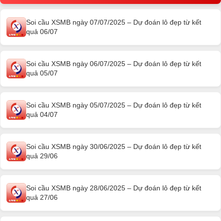
Soi cầu XSMB ngày 07/07/2025 – Dự đoán lô đẹp từ kết
quả 06/07
Soi cầu XSMB ngày 06/07/2025 – Dự đoán lô đẹp từ kết
quả 05/07
Soi cầu XSMB ngày 05/07/2025 – Dự đoán lô đẹp từ kết
quả 04/07
Soi cầu XSMB ngày 30/06/2025 – Dự đoán lô đẹp từ kết
quả 29/06
Soi cầu XSMB ngày 28/06/2025 – Dự đoán lô đẹp từ kết
quả 27/06