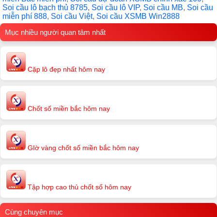
o
Soi cầu lô bạch thủ 8785
,
Soi cầu lô VIP
,
Soi cầu MB
,
Soi cầu
miễn phí 888
,
Soi cầu Việt
,
Soi cầu XSMB Win2888
k
Mục nhiều người quan tâm nhất
Cặp lô đẹp nhất hôm nay
Chốt số miền bắc hôm nay
GIờ vàng chốt số miền bắc hôm nay
Tập hợp cao thủ chốt số hôm nay
Cùng chuyên mục