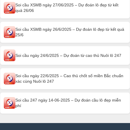
Soi cầu XSMB ngày 27/06/2025 – Dự đoán lô đẹp từ kết
quả 26/06
Soi cầu XSMB ngày 26/6/2025 – Dự đoán lô đẹp từ kết quả
25/6
Soi cầu ngày 24/6/2025 – Dự đoán từ cao thủ Nuôi lô 247
Soi cầu ngày 22/6/2025 – Cao thủ chốt số miền Bắc chuẩn
xác cùng Nuôi lô 247
Soi cầu 247 ngày 14-06-2025 – Dự đoán cầu lô đẹp miễn
phí