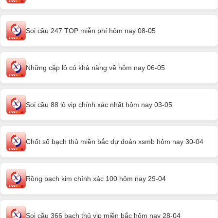
Soi cầu 247 TOP miễn phí hôm nay 08-05
Những cặp lô có khả năng về hôm nay 06-05
Soi cầu 88 lô vip chính xác nhất hôm nay 03-05
Chốt số bạch thủ miền bắc dự đoán xsmb hôm nay 30-04
Rồng bạch kim chính xác 100 hôm nay 29-04
Soi cầu 366 bạch thủ vip miền bắc hôm nay 28-04