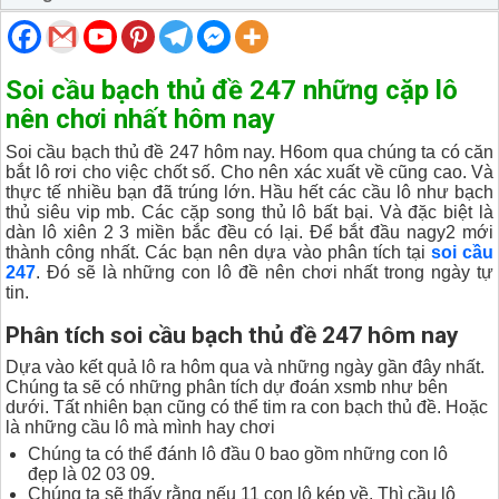
Soi cầu bạch thủ đề 247 những cặp lô
nên chơi nhất hôm nay
Soi cầu bạch thủ đề 247 hôm nay. H6om qua chúng ta có căn
bắt lô rơi cho việc chốt số. Cho nên xác xuất về cũng cao. Và
thực tế nhiều bạn đã trúng lớn. Hầu hết các cầu lô như bạch
thủ siêu vip mb. Các cặp song thủ lô bất bại. Và đặc biệt là
dàn lô xiên 2 3 miền bắc đều có lại. Để bắt đầu nagy2 mới
thành công nhất. Các bạn nên dựa vào phân tích tại
soi cầu
247
. Đó sẽ là những con lô đề nên chơi nhất trong ngày tự
tin.
Phân tích soi cầu bạch thủ đề 247 hôm nay
Dựa vào kết quả lô ra hôm qua và những ngày gần đây nhất.
Chúng ta sẽ có những phân tích dự đoán xsmb như bên
dưới. Tất nhiên bạn cũng có thể tim ra con bạch thủ đề. Hoặc
là những cầu lô mà mình hay chơi
Chúng ta có thể đánh lô đầu 0 bao gồm những con lô
đẹp là 02 03 09.
Chúng ta sẽ thấy rằng nếu 11 con lô kép về. Thì cầu lô