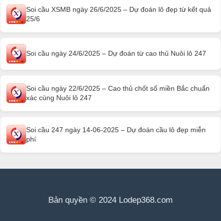
Soi cầu XSMB ngày 26/6/2025 – Dự đoán lô đẹp từ kết quả
25/6
Soi cầu ngày 24/6/2025 – Dự đoán từ cao thủ Nuôi lô 247
Soi cầu ngày 22/6/2025 – Cao thủ chốt số miền Bắc chuẩn
xác cùng Nuôi lô 247
Soi cầu 247 ngày 14-06-2025 – Dự đoán cầu lô đẹp miễn
phí
Bản quyền © 2024 Lodep368.com