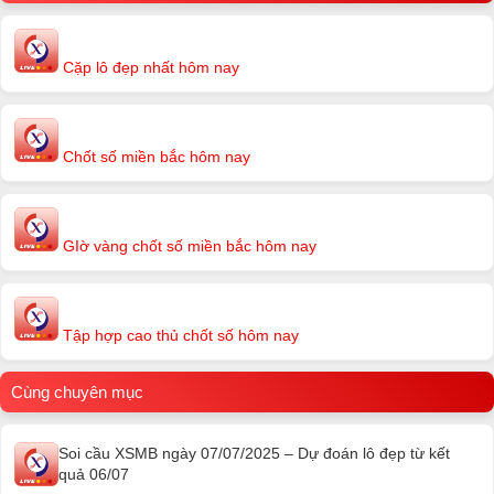
Cặp lô đẹp nhất hôm nay
Chốt số miền bắc hôm nay
GIờ vàng chốt số miền bắc hôm nay
Tập hợp cao thủ chốt số hôm nay
Cùng chuyên mục
Soi cầu XSMB ngày 07/07/2025 – Dự đoán lô đẹp từ kết
quả 06/07